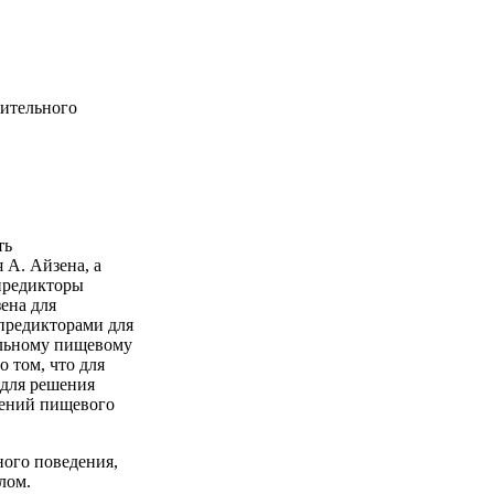
нительного
ть
 А. Айзена, а
 предикторы
ена для
предикторами для
ельному пищевому
 том, что для
 для решения
шений пищевого
ного поведения,
лом.