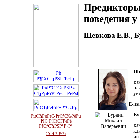
Предикторы
поведения 
Шевкова Е.В., Б
Ше
– ка
пс
ун
E-ma
Бу
РџСЂРµРґС‹РґСѓС‰РёРµ
РІС‹РїСѓСЃРєРё
– ка
Р¶СѓСЂРЅР°Р»Р°
кл
2014 РіРѕРґ
ис