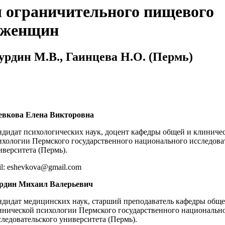
 ограничительного пищевого
у женщин
урдин М.В., Гаинцева Н.О. (Пермь)
вкова Елена Викторовна
ндидат психологических наук, доцент кафедры общей и клиниче
ихологии Пермского государственного национального исследова
иверситета (Пермь).
il: eshevkova@gmail.com
рдин Михаил Валерьевич
ндидат медицинских наук, старший преподаватель кафедры обще
инической психологии Пермского государственного национальн
следовательского университета (Пермь).