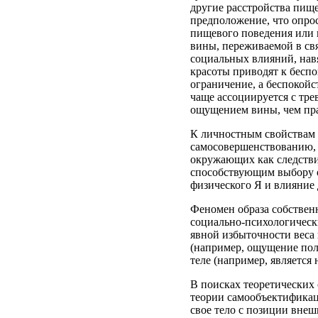
другие расстройства пище
предположение, что опрос
пищевого поведения или 
вины, переживаемой в свя
социальных влияний, нав
красоты приводят к беспо
ограничение, а беспокойс
чаще ассоциируется с трев
ощущением вины, чем пра
К личностным свойствам 
самосовершенствованию, 
окружающих как следстви
способствующим выбору о
физического Я и влияние д
Феномен образа собствен
социально-психологическ
явной избыточности веса 
(например, ощущение пол
теле (например, является
В поисках теоретических
теории самообъектификаци
свое тело с позиции внеш