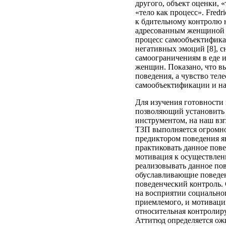
другого, объект оценки, 
«тело как процесс». Fred
к бдительному контролю 
адресованным женщиной са
процесс самообъектифика
негативных эмоций [8], 
самоограничениям в еде 
женщин. Показано, что в
поведения, а чувство тел
самообъектификации и на
Для изучения готовности
позволяющий установить 
инструментом, на наш взг
ТЗП выполняется огромное
предиктором поведения яв
практиковать данное пове
мотивация к осуществлени
реализовывать данное пов
обуславливающие поведе
поведенческий контроль.
на восприятии социальног
приемлемого, и мотивац
относительная контролиру
Аттитюд определяется ожи