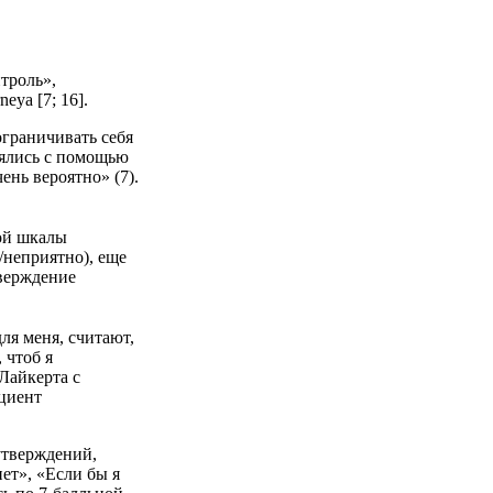
троль»,
ya [7; 16].
ограничивать себя
рялись с помощью
ень вероятно» (7).
ой шкалы
/неприятно), еще
тверждение
ля меня, считают,
 чтоб я
Лайкерта с
ициент
утверждений,
нет», «Если бы я