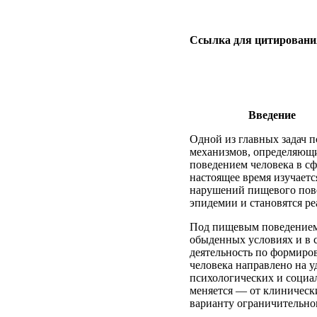
Ссылка для цитировани
Введение
Одной из главных задач 
механизмов, определяющи
поведением человека в с
настоящее время изучаетс
нарушений пищевого повед
эпидемии и становятся ре
Под пищевым поведением 
обыденных условиях и в с
деятельность по формиров
человека направлено на у
психологических и социа
меняется — от клинически
варианту ограничительног