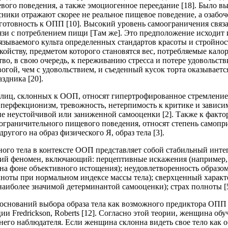
вого поведения, а также эмоциогенное переедание [18]. Было в
ники отражают скорее не реальное пищевое поведение, а озабоч
готовность к ОПП [10]. Высокий уровень самоограничения связа
зи с потреблением пищи [Там же]. Это предположение исходит 
язываемого культа определенных стандартов красоты и стройнос
койству, предметом которого становятся вес, потребляемые кало
тво, в свою очередь, к переживанию стресса и потере удовольств
огой, чем с удовольствием, и съеденный кусок торта оказывается
здника [20].
лиц, склонных к ООП, относят гипертрофированное стремление
перфекционизм, тревожность, нетерпимость к критике и зависи
е неустойчивой или заниженной самооценки [2]. Также к факто
граничительного пищевого поведения, относят степень самопр
ругого на образ физического Я, образ тела [3].
ного тела в контексте ООП представляет собой стабильный инт
ий феномен, включающий: перцептивные искажения (например,
на фоне объективного истощения); неудовлетворенность образом
ноты при нормальном индексе массы тела); сверхценный характ
 наиболее значимой детерминантой самооценки); страх полноты [5
 оснований выбора образа тела как возможного предиктора ОПП
и Fredrickson, Roberts [12]. Согласно этой теории, женщина обу
него наблюдателя. Если женщина склонна видеть свое тело как 