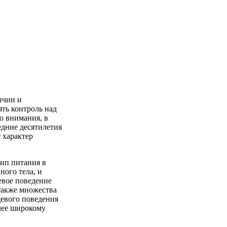
ичин и
ть контроль над
о внимания, в
едние десятилетия
 характер
ип питания в
ного тела, и
евое поведение
также множества
щевого поведения
олее широкому