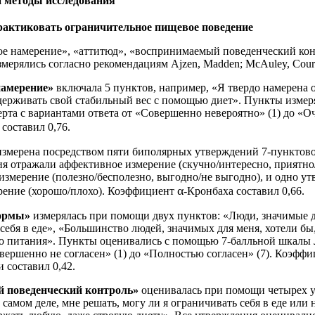
 методы исследования
рактиковать ограничительное пищевое поведение
ое намерение», «аттитюд», «воспринимаемый поведенческий кон
ерялись согласно рекомендациям Ajzen, Madden; McAuley, Courne
намерение»
включала 5 пунктов, например, «Я твердо намерена 
ддерживать свой стабильный вес с помощью диет». Пункты изме
та с вариантами ответа от «Совершенно невероятно» (1) до «Оч
составил 0,76.
змерена посредством пяти биполярных утверждений 7-пунктов
ия отражали аффективное измерение (скучно/интересно, приятно
змерение (полезно/бесполезно, выгодно/не выгодно), и одно у
α
рение (хорошо/плохо). Коэффициент
-Кронбаха составил 0,66.
ормы»
измерялась при помощи двух пунктов: «Люди, значимые д
себя в еде», «Большинство людей, значимых для меня, хотели бы,
о питания». Пункты оценивались с помощью 7-балльной шкалы 
вершенно не согласен» (1) до «Полностью согласен» (7). Коэфф
 составил 0,42.
 поведенческий контроль»
оценивалась при помощи четырех 
 самом деле, мне решать, могу ли я ограничивать себя в еде или 