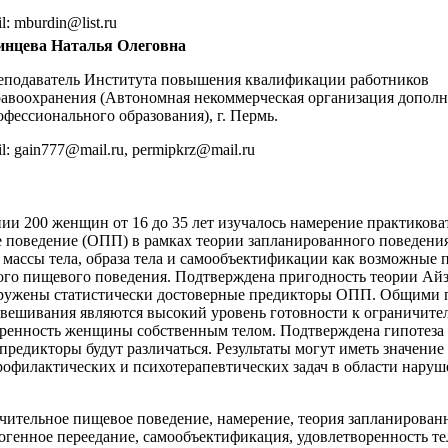
l: mburdin@list.ru
инцева Наталья Олеговна
еподаватель Института повышения квалификации работников
равоохранения (Автономная некоммерческая организация допол
офессионального образования), г. Пермь.
l: gain777@mail.ru, permipkrz@mail.ru
ии 200 женщин от 16 до 35 лет изучалось намерение практикова
 поведение (ОПП) в рамках теории запланированного поведения
 массы тела, образа тела и самообъектификации как возможные
ого пищевого поведения. Подтверждена пригодность теории Айз
ружены статистически достоверные предикторы ОПП. Общими 
звешивания являются высокий уровень готовности к ограничит
ренность женщины собственным телом. Подтверждена гипотеза о
редикторы будут различаться. Результаты могут иметь значение
рофилактических и психотерапевтических задач в области нару
чительное пищевое поведение, намерение, теория запланирован
огенное переедание, самообъектификация, удовлетворенность те