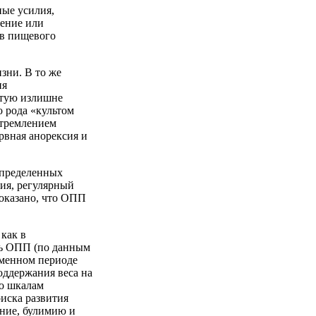
ые усилия,
шение или
ов пищевого
зни. В то же
ия
стую излишне
о рода «культом
стремлением
рвная анорексия и
определенных
ия, регулярный
доказано, что ОПП
как в
нь ОПП (по данным
еменном периоде
оддержания веса на
по шкалам
риска развития
ание, булимию и