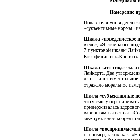
Материалы и
Намерение п
Показатели «поведенческ
«субъективные нормы» изм
Шкала «поведенческое 
в еде», «Я собираюсь по
7-пунктовой шкалы Лайкер
α
Коэффициент
-Кронбаха 
Шкала «аттитюд»
была и
Лайкерта. Два утвержден
два — инструментальное и
отражало моральное изме
Шкала
«субъективные н
что я смогу ограничивать 
придерживалась здоровог
вариантами ответа от «Со
межпунктовой корреляции
Шкала
«воспринимаемый
например, таких, как: «На