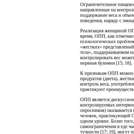
Ограничительное пищевое
направленные на контрол
поддержание веса и объе
поведения, наряду с эмо
Реализация женщиной ОПП
время, ОПП, как отмечают
психологических проблем
«жестких» представлений 
тела», поддерживаемом н
контролировать вес может
нервная булимия [15; 18].
К признакам ОПП можно о
продуктов (диета), жест
контроль веса, употребле
практикуют преимуществ
ОПП является дискуссион
контролируемых интерве
опросников) оказывается
человек, практикующий О
одном уровне. Более того
самоограничения в еде ча
тучности [17; 19], могут