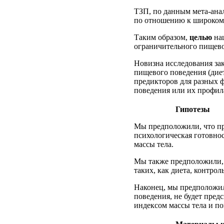
ТЗП, по данным мета-анал
по отношению к широкому
Таким образом,
целью
наш
ограничительного пищево
Новизна исследования за
пищевого поведения (дие
предикторов для разных
поведения или их профил
Гипотезы
Мы предположили, что пр
психологическая готовнос
массы тела.
Мы также предположили, 
таких, как диета, контрол
Наконец, мы предположил
поведения, не будет пред
индексом массы тела и по