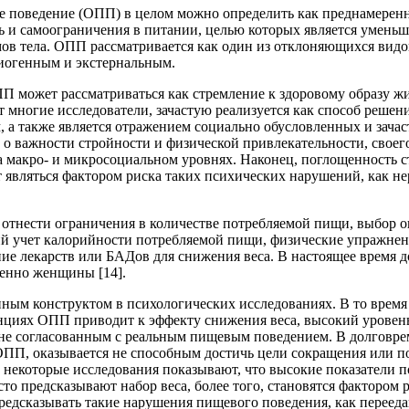
 поведение (ОПП) в целом можно определить как преднамеренн
ь и самоограничения в питании, целью которых является умень
мов тела. ОПП рассматривается как один из отклоняющихся вид
циогенным и экстернальным.
 может рассматриваться как стремление к здоровому образу жи
 многие исследователи, зачастую реализуется как способ решен
, а также является отражением социально обусловленных и зача
о важности стройности и физической привлекательности, своег
а макро- и микросоциальном уровнях. Наконец, поглощенность 
 являться фактором риска таких психических нарушений, как не
тнести ограничения в количестве потребляемой пищи, выбор 
кий учет калорийности потребляемой пищи, физические упражнен
ние лекарств или БАДов для снижения веса. В настоящее время 
енно женщины [14].
ным конструктом в психологических исследованиях. В то время 
нциях ОПП приводит к эффекту снижения веса, высокий урове
 не согласованным с реальным пищевым поведением. В долговр
ПП, оказывается не способным достичь цели сокращения или п
, некоторые исследования показывают, что высокие показатели 
сто предсказывают набор веса, более того, становятся фактором 
 предсказывать такие нарушения пищевого поведения, как переед