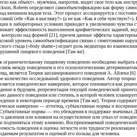
«тело как объект», мужчина, напротив, видит свое тело как инстр
rickson, Roberts определяют самообъектификацию как форму сам
над внешним видом тела. Этот процесс ассоциируется с постоян
мой себе «Как я выгляжу?» (а не как «Как я себя чувствую?»). 
ции в лабораторных условиях приводит к увеличению чувства с
снижает эффективность выполнения арифметических заданий, вед
и контролю над формой [21], причем данные эффекты характерны
ысокий уровень самообъектификации связан с симптомами нар
есного стыда («body shame») играет роль медиатора во взаимосвяз
рушений пищевого поведения [Там же].
 к ограничительному пищевому поведению необходимо выбрать 
связь между поведением и его психологическими детерминанта
ляд, является Теория запланированного поведения А. Айзена [6] 
 количество исследований здорового поведения. Автор теории 
ляется поведенческое намерение, которое понимается как решен
дение в будущем, репрезентация текущей поведенческой ориент
ю данного поведения или степень, в которой человек планируе
едение в некотором периоде времени [Там же]. Теория содержит
нческое намерение — аттитюд, субъективные нормы и восприн
 Субъективные нормы — это убеждения в поддержке значимых Д
о давления или влияния на осуществление или отказ от поведен
ии подчиняться этому влиянию. Воспринимаемый поведенческий
емость поведения и оценка легкости или трудности реализации 
даемым результатом и оценкой его пользы для человека.