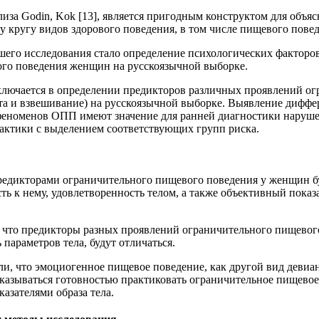
иза Godin, Kok [13], является пригодным конструктом для объя
 кругу видов здорового поведения, в том числе пищевого повед
его исследования стало определение психологических факторо
го поведения женщин на русскоязычной выборке.
ключается в определении предикторов различных проявлений ог
та и взвешивание) на русскоязычной выборке. Выявление дифф
 феноменов ОПП имеют значение для ранней диагностики наруш
актики с выделением соответствующих групп риска.
едикторами ограничительного пищевого поведения у женщин б
ть к нему, удовлетворенность телом, а также объективный показ
что предикторы разных проявлений ограничительного пищевог
ь параметров тела, будут отличаться.
и, что эмоциогенное пищевое поведение, как другой вид девиа
сказываться готовностью практиковать ограничительное пищевое
казателями образа тела.