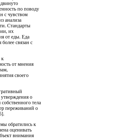
ыдвинуто
енность по поводу
н с чувством
из анализа
ти. Стандарты
рии, их
ия от еды. Еда
 более связан с
 к
мость от мнения
рам,
инятия своего
егративный
 утверждения о
 собственного тела
ер переживаний о
].
 мы обратились к
чена оценивать
объект внимания