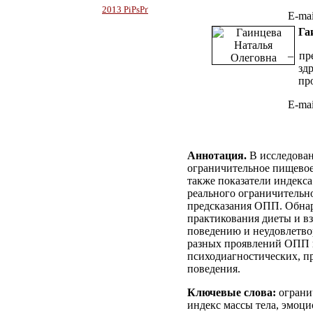
2013 РіРѕРґ
E-mai
Га
– пр
зд
пр
E-mai
Аннотация.
В исследован
ограничительное пищевое
также показатели индекса
реального ограничительн
предсказания ОПП. Обна
практикования диеты и в
поведению и неудовлетво
разных проявлений ОПП п
психодиагностических, п
поведения.
Ключевые слова:
ограни
индекс массы тела, эмоци