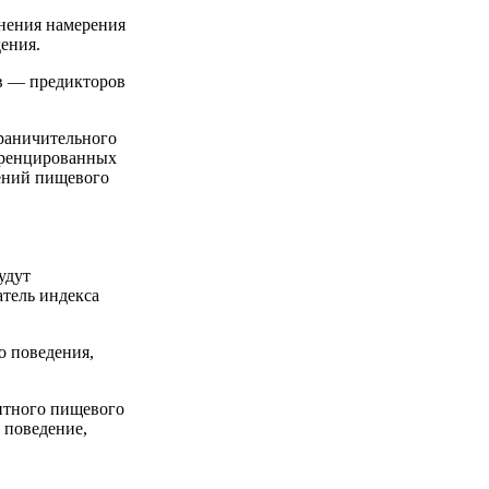
снения намерения
ения.
в — предикторов
раничительного
еренцированных
ений пищевого
удут
атель индекса
о поведения,
нтного пищевого
 поведение,