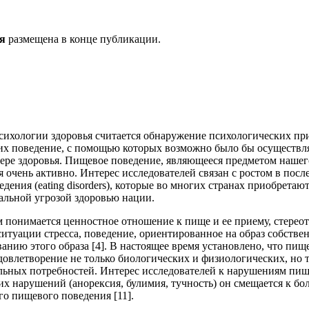
я
размещена в конце публикации.
психологии здоровья считается обнаружение психологических пр
х поведение, с помощью которых возможно было бы осуществля
фере здоровья. Пищевое поведение, являющееся предметом нашег
я очень активно. Интерес исследователей связан с ростом в посл
ения (eating disorders), которые во многих странах приобретают
альной угрозой здоровью нации.
понимается ценностное отношение к пище и ее приему, стереот
итуации стресса, поведение, ориентированное на образ собствен
анию этого образа [4]. В настоящее время установлено, что пищ
довлетворение не только биологических и физиологических, но 
льных потребностей. Интерес исследователей к нарушениям пи
х нарушений (анорексия, булимия, тучность) он смещается к б
о пищевого поведения [11].