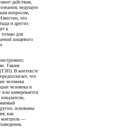
умент действия,
осознания, ведущую
ным вопросом,
Известно, что
тыда и других
ет к
 только для
ушений пищевого
и
инструмент,
ми. Таким
(ТЗП). В контексте
предполагает, что
ие человека
ации человека и
т или намеревается
 показатели,
имаемый
ругих, основаны
ия, как
 контроль —
поведения.