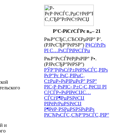
Р’С‹РїСѓСЃРє в„– 21
РњР°СЂС‚СЋС€РµРІР° Р’.
(РЈРєСЂР°РёРЅР°)
Р§СѓРґРѕ
РІ С…РѕСЃРїРёСЃРµ
РњР°РєСЃРёРјРѕРІР° Р•.
(РЈРєСЂР°РёРЅР°)
РЎР°РјРѕСѓР±РёР№СЃС‚РІРѕ
РєР°Рє РѕС‚РІРµС‚
С‡РµР»РѕРІРµРєР° РЅР°
ской
РІС‹Р·РѕРІС‹ Р±С‹С‚РёСЏ РІ
тельского
СѓСЃР»РѕРІРёСЏС…
СЃСѓР¶РµРЅРёСЏ
РІРёРґРµРЅРёСЏ
Р¶РёР·РЅРµРЅРЅРѕРіРѕ
РїСЂРѕСЃС‚СЂР°РЅСЃС‚РІР°
й и
ого