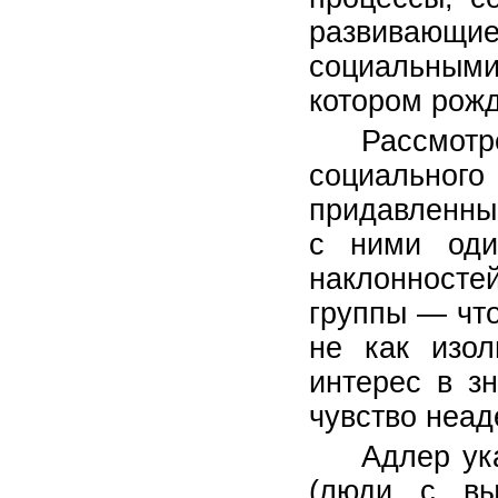
развивающ
социальными
котором рожд
Рассмот
социально
придавленным
с ними оди
наклонносте
группы — что
не как изол
интерес в з
чувство неад
Адлер ук
(люди с вы