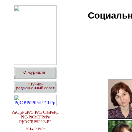
Социальн
РџСЂРµРґС‹РґСѓС‰РёРµ
РІС‹РїСѓСЃРєРё
Р¶СѓСЂРЅР°Р»Р°
2014 РіРѕРґ