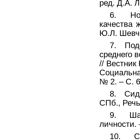
ред. Д.А. 
6. Нов
качества 
Ю.Л. Шевче
7. Под
среднего в
// Вестник
Социальная
№ 2. – С. 
8. Сидо
СПб., Речь,
9. Шам
личности. 
10. Cra