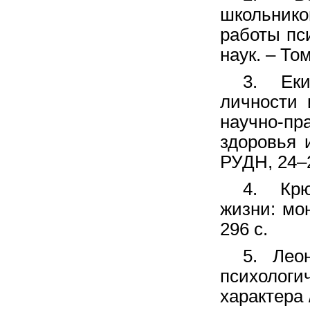
школьник
работы пс
наук. – Том
3. Еки
личности 
научно-пр
здоровья 
РУДН, 24–2
4. Крю
жизни: мон
296 с.
5. Леон
психолог
характера 