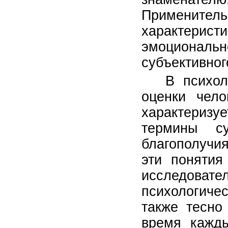
Применитель
характерист
эмоционально
субъективног
В психол
оценки чело
характеризу
термины су
благополучи
эти понятия
исследова
психологиче
также тесно
время кажды