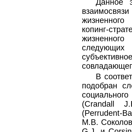
Данное 
взаимосвязи
жизненного 
копинг-стр
жизненного
следующих 
субъективно
совладающег
В соотве
подобран сл
социальног
(Crandall J
(Perrudent-
М.В. Соколов
G.J. и Corsi