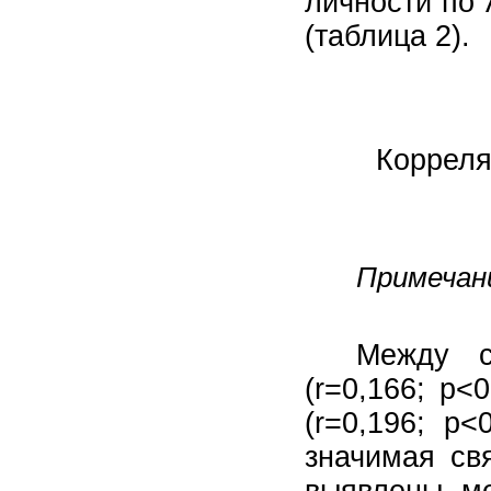
личности по
(таблица 2).
Корреля
Примечан
Между с
(r=0,166; p<
(r=0,196; p
значимая св