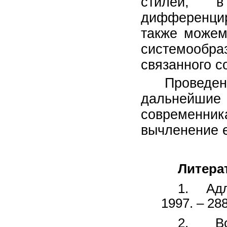
стилей, 
дифференци
также можем
системообр
связанного с
Проведе
дальнейши
современни
вычленение е
Литера
1. Адле
1997. – 288
2. Вор