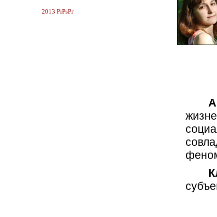
2013 РіРѕРґ
А
жизн
социа
совла
фено
К
субъе