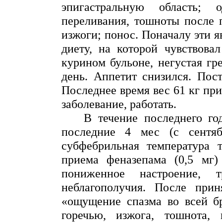
эпигастральную
область; од
переливания, тошноты после 
изжоги; понос. Поначалу эти 
диету, на которой чувствова
курином бульоне, негустая гр
день. Аппетит снизился. Пос
Последнее время вес
61 кг
при
заболевание, работать.
В течение последнего го
последние 4
мес
(с сентя
субфебрильная температура т
приема
феназепама
(0,5 мг)
пониженное настроение, т
неблагополучия. После при
«ощущение спазма во всей б
горечью, изжога, тошнота, 