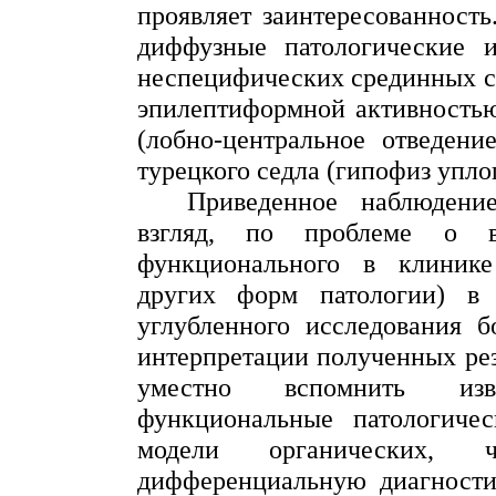
проявляет заинтересованност
диффузные патологические 
неспецифических срединных ст
эпилептиформной
активностью
(лобно-центральное отведени
турецкого седла (гипофиз
упло
Приведенное наблюдени
взгляд, по проблеме о в
функционального в клинике
других форм патологии) в
углубленного исследования б
интерпретации полученных резу
уместно вспомнить изв
функциональные патологичес
модели
органических
, чт
дифференциальную диагност