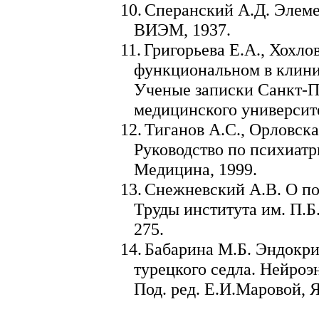
10.
Сперанский А.Д. Элеме
ВИЭМ, 1937.
11.
Григорьева Е.А., Хохло
функциональном в клини
Ученые записки Санкт-П
медицинского университет
12.
Тиганов
А.С.,
Орловска
Руководство по психиатр
Медицина, 1999.
13.
Снежневский
А.В. О по
Труды института им. П.
275.
14.
Бабарина
М.Б. Эндокри
турецкого седла.
Нейроэ
Под
.
р
ед.
Е.И.Маровой
, 