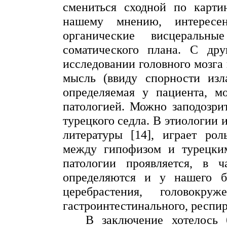
смениться сходной по картин
нашему мнению, интересе
органические висцеральн
соматического плана. С др
исследовании
головного мозга 
мысль (ввиду спорности изла
определяемая у пациента, м
патологией. Можно заподозри
турецкого седла. В этиологии 
литературы [14], играет ро
между гипофизом и турецки
патологии проявляется, в ч
определяются и у нашего бо
церебрастения
, головокруже
гастроинтестинального, респир
В заключение хотелось 