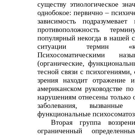
существу этиологическое зна
однобокое: первично – психиче
зависимость подразумевае
противоположность терми
популярный некогда в нашей 
ситуации термин «
Психосоматическими назы
(органические, функциональн
тесной связи с психогениями,
зрения находит отражение и
американском руководстве по
нарушениям отнесены только 
заболевания, вызванные 
функциональные
психосомато
Вторая группа воззре
ограниченный определен