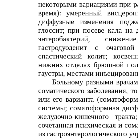
некоторыми вариациями при р
время): умеренный висцеро
диффузные изменения подже
глоссит; при посеве кала на
энтеробактерий
, сниже
гастродуоденит с очаговой
спастический колит; косвен
нижних отделах брюшной пол
гаустры
, местами инъецирован
Больному разными врачам
соматического заболевания, т
или его варианта (
соматоформ
системы;
соматоформная
дисфу
желудочно-кишечного тракта;
сочетанная психическая и сома
из гастроэнтерологического уч