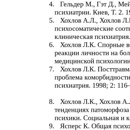
4.
Гельдер М.,
Гэт
Д.,
Ме
психиатрии. Киев, Т. 2. 1
5.
Хохлов А.Л., Хохлов Л
психосоматические соот
клиническая психиатрия. 
6.
Хохлов Л.К. Спорные в
реакции личности на бол
медицинской психологии 
7.
Хохлов Л.К. Посттравм
проблема
коморбидност
психиатрия. 1998; 2: 116
8.
Хохлов Л.К., Хохлов А
тенденциях
патоморфоза
пс
ихики. Социальная и к
9.
Ясперс К. Общая психо