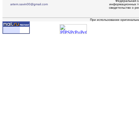
Федеральная сл
artem.savin00@gmail.com
информационных те
свидетельство о р
При использовании оригинальн