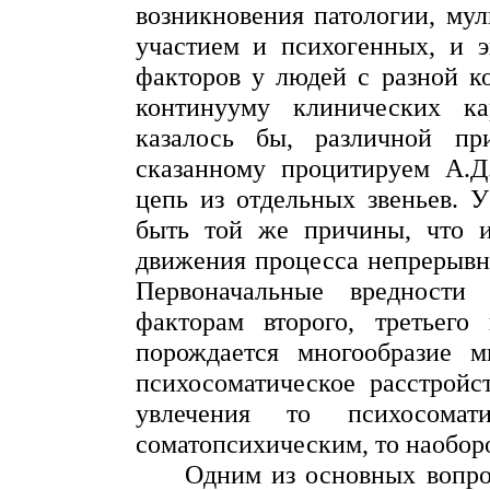
возникновения патологии,
мул
участием и психогенных, и э
факторов у людей с разной к
континууму клинических ка
казалось бы, различной пр
сказанному процитируем А.Д.
цепь из отдельных звеньев. 
быть той же причины, что и
движения процесса непрерывно
Первоначальные вредности
факторам второго, третьего
порождается многообразие м
психосоматическое расстройс
увлечения то психосома
соматопсихическим
, то наобор
Одним из основных вопро