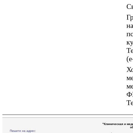
Св
Г
н
п
к
Те
(e
Х
м
м
Ф
Те
"Клиническая и мед
о
Пишите на адрес: