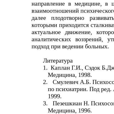
направление в медицине, в ц
взаимоотношений психического
далее плодотворно развиват
которыми приходится сталкива
актуальное движение, котор
аналитических воззрений, у
подход при ведении больных.
Литература
1.
Каплан Г.И.,
Сэдок
Б.Дж
Медицина, 1998.
2.
Смулевич А.Б. Психосо
по психиатрии. Под ред.
1999.
3.
Пезешкиан
Н.
Психосо
Медицина, 1996.