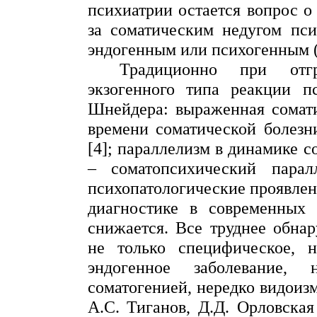
психиатрии остается вопрос о
за соматическим недугом пси
эндогенным или психогенным 
Традиционно при отгр
экзогенного типа реакции п
Шнейдера: выраженная сомати
времени соматической болезн
[4]; параллелизм в динамике 
–
соматопсихический
паралл
психопатологические проявлени
диагностике в современных
снижается. Все труднее обна
не только специфическое, 
эндогенное заболевание
соматогенией
, нередко видоиз
А.С.
Тиганов
, Д.Д. Орловска