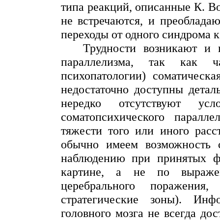
типа реакций, описанные К.
Bo
не встречаются, и преоблада
переходы от одного синдрома к
Трудности возникают и
параллелизма, так как 
психопатологии) соматическа
недостаточно доступны детал
нередко отсутствуют у
соматопсихического
параллел
тяжести того или иного расс
обычно имеем возможность 
наблюдению при принятых ф
картине, а не по выражен
церебрального поражения,
стратегические зоны).
Инфор
головного мозга не всегда д