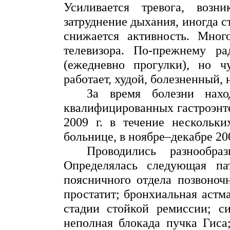
Усиливается тревога, возни
затруднение дыхания, иногда с
снижается активность. Мног
телевизора. По-прежнему р
(ежедневно прогулки), но ч
работает, худой, болезненный, 
За время болезни нахо
квалифицированных гастроэнт
2009 г
. в течение нескольки
больнице, в ноябре–декабре
20
Проводились разнообра
Определялась следующая па
поясничного отдела позвоноч
простатит; бронхиальная астм
стадии стойкой ремиссии;
с
неполная блокада пучка Гис