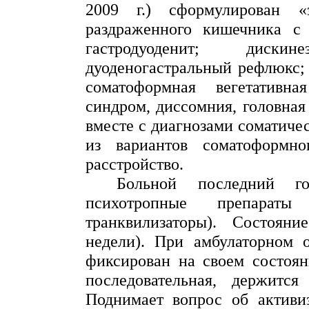
2009 г
.) сформулирован «
раздраженного кишечника с 
гастродуоденит;
дискине
дуоденогастральный
рефлюкс
;
соматоформная
вегетативна
синдром,
диссомния
, головна
вместе с диагнозами соматичес
из вариантов
соматоформно
расстройство.
Больной последний г
психотропные препараты 
транквилизаторы). Состоян
недели). При амбулаторном 
фиксирован
на своем состоян
последовательная, держитс
Поднимает вопрос об активиз