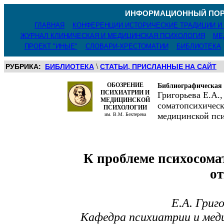
ИНФОРМАЦИОННЫЙ ПОР
ГЛАВНАЯ
КОНФЕРЕНЦИИ ИСТОРИЧЕСКИЕ ТРАДИЦИИ И
ЖУРНАЛ КЛИНИЧЕСКАЯ И МЕДИЦИНСКАЯ ПСИХОЛОГИЯ
МЕ
ПРОЕКТ "ИНЫЕ"
СЛОВАРИ-ХРЕСТОМАТИИ
БИБЛИОТЕКА
\
РУБРИКА:
БИБЛИОТЕКА
СТАТЬИ, ПРИСЛАННЫЕ НА САЙТ
ОБОЗРЕНИЕ
Библиографическая
ПСИХИАТРИИ И
Григорьева Е.А.
МЕДИЦИНСКОЙ
соматопсихическ
ПСИХОЛОГИИ
медицинской псих
им. В.М. Бехтерева
К проблеме психосома
о
Е.А. Григо
Кафедра психиатрии и мед