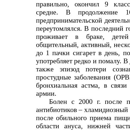
правильно, окончил 9 класс
средне. В продолжение 1
предпринимательской деятельн
переутомлялся. В последний го
проживает в браке, дет
общительный
, активный, неск
до 1 пачки сигарет в день, п
употребляет редко и помалу. В
также эпизод потери созн
простудные заболевания (ОРВ
бронхиальная астма, в связ
армии.
Болен с
2000 г
. после 
антибиотиков –
хламидиозный
после обильного приема пищи
области
ануса
, нижней част