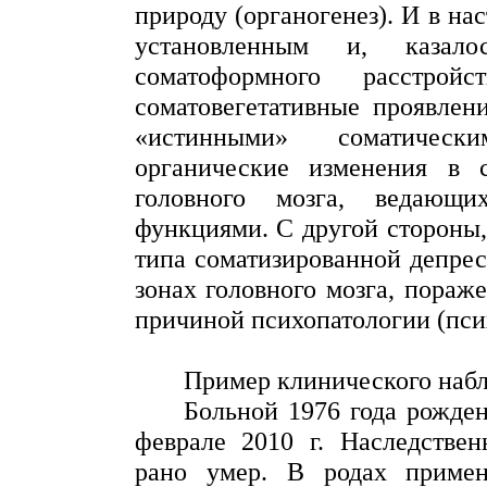
природу (органогенез).
И в нас
установленным и, казало
соматоформного
расстройст
соматовегетативные проявлен
«истинными» соматически
органические изменения в 
головного мозга, ведающ
функциями.
С другой стороны,
типа
соматизированной
депрес
зонах головного мозга, пораж
причиной психопатологии (
пси
Пример клинического наб
Больной 1976 года рожде
феврале
2010 г
. Наследствен
рано умер. В родах применя