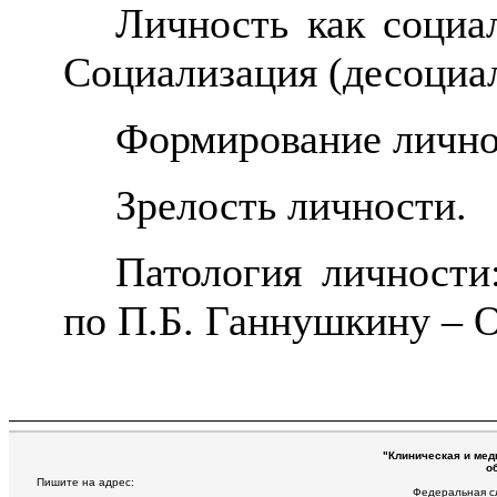
Личность как социа
Социализация (десоциа
Формирование личнос
Зрелость личности.
Патология личности
по П.Б. Ганнушкину – О
"Клиническая и мед
о
Пишите на адрес:
Федеральная сл