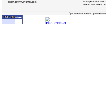
информационных те
artem.savin00@gmail.com
свидетельство о р
При использовании оригинальн