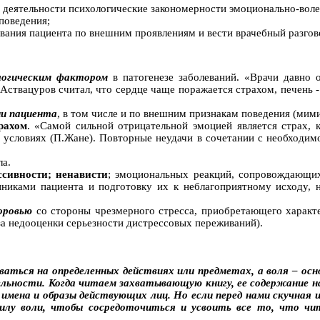
 деятельности психологические закономерности эмоционально-воле
поведения;
вания пациента по внешним проявлениям и вести врачебный разгов
огическим фактором
в патогенезе заболеваний. «Врачи давно 
Аствацуров
считал, что сердце чаще поражается страхом, печень -
и пациента
,
в том числе и по внешним признакам поведения (мими
рахом
. «Самой сильной отрицательной эмоцией является страх, 
 условиях (П.Жане). Повторные неудачи в сочетании с необходимо
ла.
ссивности; ненависти
; эмоциональных реакций, сопровождающ
нниками пациента и подготовку их к неблагоприятному исходу, 
оровью
со стороны чрезмерного стресса, приобретающего характе
за недооценки серьезности дистрессовых переживаний).
аться на определенных действиях или предметах, а воля – осн
ельности. Когда читаем захватывающую книгу, ее содержание нас
 имена и образы действующих лиц. Но если перед нами скучная 
илу воли, чтобы сосредоточиться и усвоить все то, что чи