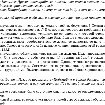
з Значимых Других, постарайтесь понять, что именно мешает вам
должен критиковать меня» и т.д.
ека. Попробуйте понять, почему он не так добр к вам или почем
азать: «Я прощаю тебя за... и снимаю условие, которое мешает м
бнаружили людей, которых не можете
любить
безусловно? Смогли 
кие чувства вызывают у вас? И самое главное, есть ли требования 
у удивлению, вспомнила женщину, по отношению к которой очень 
льку ты жена министра, тебе надо было больше следовать христианс
а воспитывалась, вообразила всю ее жизнь, ее ценности, то ясно 
но. Теперь я чувствую себя намного лучше, лишившись этой горько
, 1992)
ситуациями, объектами, животными или людьми. Целенаправленное
 Она включает в себя три этапа: 1) тренинг глубокой мускульн
ождается упражнениями на релаксацию. Одновременно встревоженн
жде вызывал страх. Систематическое уменьшение тревожности о
ными трудностями. Экзаменационные тревоги особенно хорошо подд
их. Волпе и Лазарус предлагают:
«Подумайте о самом большом стр
ориентиры, верхняя и нижняя границы. Где на этой шкале вы нахо
колько тревожным было состояние клиента в какое-то определенное 
ов.
льный анализ, возможно установить, какой стресс вызывает обстан
год.