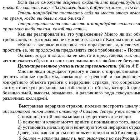
Если вы не сможете искренне сказать это кому-нибудь и
могли бы сказать ему: «Ты должен быть добрее ко мне»
,
«Ты не 
Теперь попробуйте поставить себя на место этого челов
то время, когда вы были с ним близки?
Теперь вернитесь на свое место и попробуйте честно ск
принимаю тебя таким, какой ты есть».
Как вы реагировали на это упражнение? Много ли вы о
требования, от которых вы не смогли отказаться? Каковы они и ка
«Когда я впервые выполняла это упражнение, я, к своем
простить ее, но продолжала предъявлять свое требование: « Поско
Однако
,
когда я встала на ее место и представила, как он
честно сказать ей, что в своих воспоминаниях я люблю
ее
безуслов
Целенаправленное уменьшение тревожности.
(Айви А.Е.
Многие люди ощущают тревогу в связи с определенными 
решить личные проблемы, связанные с тревогой и напряжением.
конкретного объекта тревоги с иерархией страхов, что сопров
автоматическую реакцию расслабления на объект, который пре
боязнью змей, высоты, экзаменов, и различного рода сексуаль
различных колледжей.
Выстраив
ая ие
рархию страхов, полезно построить шкалу 
абсолютного покоя имеет отметку 0 баллов. Теперь у вас есть 
С помощью этой шкалы можно осуществить две вещи:
1) психолог и клиент могут прийти к пониманию того, нас
2) установить начальную и конечную точки иерархии страх
Далее, задавая вопросы и используя прикладной бихевиора
–
0 баллов
закончил школу
и нет экзаменов на следующий 