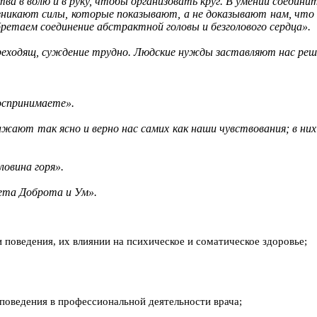
тва в волю и в руку, чтобы организовать круг. В умении соедини
возникают силы, которые показывают, а не доказывают нам, что
бретаем соединение абстрактной головы и безголового сердца».
опреходящ, суждение трудно. Людские нужды заставляют нас ре
воспринимаете».
ажают так ясно и верно нас самих как наши чувствования; в ни
ловина горя».
вета Доброта и Ум».
 поведения, их влиянии на психическое и соматическое здоровье;
поведения в профессиональной деятельности врача;