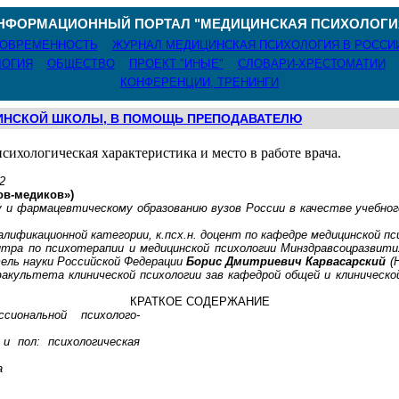
НФОРМАЦИОННЫЙ ПОРТАЛ "МЕДИЦИНСКАЯ ПСИХОЛОГИ
СОВРЕМЕННОСТЬ
ЖУРНАЛ МЕДИЦИНСКАЯ ПСИХОЛОГИЯ В РОССИ
ЛОГИЯ
ОБЩЕСТВО
ПРОЕКТ "ИНЫЕ"
СЛОВАРИ-ХРЕСТОМАТИИ
КОНФЕРЕНЦИИ, ТРЕНИНГИ
ИНСКОЙ ШКОЛЫ, В ПОМОЩЬ ПРЕПОДАВАТЕЛЮ
сихологическая характеристика и место в работе врача.
2
ов-медиков»)
 и фармацевтическому образованию вузов России в качестве учебног
валификационной категории,
к
.п
сх.н
. доцент по кафедре медицинской пс
нтра по психотерапии и медицинской психологии
Минздравсоцразвити
ель науки Российской Федерации
Борис Дмитриевич
Карвасарский
(
факультета клинической психологии зав кафедрой общей и клиническо
КРАТКОЕ СОДЕРЖАНИЕ
иональной психолого-
и пол: психологическая
а