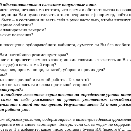
й объективностью и сложите полученные очки.
 интересна, независимо
от того, что
время и обстоятельства позволя
ие, когда Вам нужно сделать что-то неприятное (например, пойти н
–
в быту
в состоянии ли взять себя в руки настолько, чтобы взглян
инарные соблазны?
 запланировано вечером?
льские показания?
ли посещение зубоврачебного кабинета, сумеете ли Вы без особого
 Вам настойчиво рекомендует врач?
ие его принесет немало хлопот, иными словами - являетесь ли Вы 
поездку) в незнакомый город?
уждения, приема пищи, занятий, уборки и прочих дел?
кам?
олнение срочной и важной работы. Так ли это?
ыми ни казались вам слова противной стороны?
 ситуации?»
 в наиболее известные серии тестов на определение уровня ин
ама по себе указывает на уровень умственных способност
ультате с этой точки зрения. Результат менее 12 очков указыв
ая работа ума.
им образом указания, содержащиеся в нижеприведенном фрагмент
черкните ее в слове «зоопарк».
Теперь, если слова «еда» не содержит
ствует 1 в алфавите, какое число составят буквы ИЛ (вместе)? ......