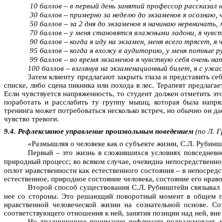
–
10 баллов
в первый день занятий профессор рассказал 
–
30 баллов
примерно за неделю до экзаменов я осознаю, 
–
50 баллов
за 2 дня до экзаменов я начинаю нервничать
–
70 баллов
у меня становятся влажными ладони, я чувс
–
90 баллов
когда я иду на экзамен, меня всего трясет, я
–
95 баллов
когда я вхожу в аудиторию, у меня потные ру
–
99 баллов
во время экзаменов я чувствую себя очень
на
–
100 баллов
взглянув на экзаменационный билет, я с ужа
Затем клиенту предлагают закрыть глаза и представить с
списке, либо сцена пикника или похода в лес. Терапевт предлага
Если чувствуется напряженность, то студент должен отметить эт
поработать и расслабить ту группу мышц, которая была напря
тренинга может потребоваться несколько встреч, но обычно он да
чувство тревоги.
9.4. Рефлексивное управление произвольным поведением
(по Л.
Г
«Размышляя о человеке как о субъекте жизни, С.Л. Рубинш
–
Первый
это жизнь в сложившихся условиях повседневно
природный процесс; во всяком случае, очевидна непосредственнос
–
оплот нравственности как естественного состояния
в непосредс
естественное, природное состояние человека, состояние его нраво
Второй способ существования С.Л. Рубинштейн связывал 
нее со стороны. Это решающий поворотный момент в общем пс
нравственной человеческой жизни на сознательной основе. С
соответствующего отношения к ней, занятия позиции над ней, вне е
Но традиционное понимание рефлексии подразумевает, 