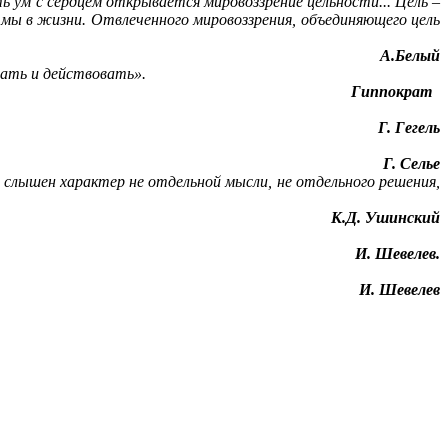
ть ум с сердцем открывается мировоззрение цельности... Цель –
 мы в жизни. Отвлеченного мировоззрения, объединяющего цель
А.Белый
шать и действовать».
Гиппократ
Г. Гегель
Г. Селье
х слышен характер не отдельной мысли, не отдельного решения,
К.Д. Ушинский
И. Шевелев.
И. Шевелев