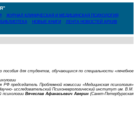
Я"
И
ЖУРНАЛ КЛИНИЧЕСКАЯ И МЕДИЦИНСКАЯ ПСИХОЛОГИЯ
БИБЛИОТЕКА
НОВЫЕ КНИГИ
ЛЕНТА НОВОСТЕЙ АРХИВ
о пособия для студентов, обучающихся по специальности «лечебное
ихологии
я
РФ председатель Проблемной комиссии «Медицинская психология»
Научно- исследовательский Психоневрологический институт им.
В.М.
й психологии
Вячеслав Афанасьевич
Аверин
(Санкт-Петербургская