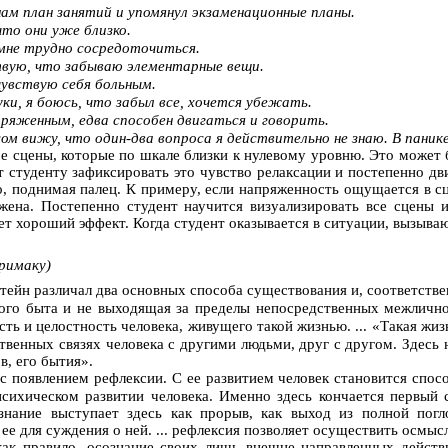
нам план занятий и упомянул экзаменационные планы.
что они уже близко.
, мне трудно сосредоточиться.
твую, что забываю элементарные вещи.
 чувствую себя больным.
ки, я боюсь, что забыл все, хочется убежать.
пряженным
, едва способен двигаться и говорить.
сом вижу, что один-два вопроса я действительно не знаю. В панике
ебе сцены, которые по шкале близки к нулевому уровню. Это может
ет студенту зафиксировать это чувство релаксации и постепенно д
о, поднимая палец. К примеру, если напряженность ощущается в сце
жена. Постепенно студент научится визуализировать все сцены и
ет хороший эффект. Когда студент оказывается в ситуации, вызыва
римаку
)
тейн различал два основных способа существования и, соответстве
го быта и не выходящая за пределы непосредственных межличност
ть и целостность человека, живущего такой жизнью. ... «Такая жиз
твенных связях человека с другими людьми, друг с другом. Здесь н
в, его бытия».
с появлением рефлексии. С ее развитием человек становится спос
ихическом развитии человека. Именно здесь кончается первый 
ознание выступает здесь как прорыв, как выход из полной по
е для суждения о ней. ..
.
р
ефлексия позволяет осуществить осмысл
как правило, осознание своих лишь внешне направленных дейст