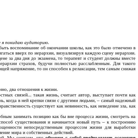
 я покид
аю ау
диторию.
 быть воспоминание об окончании школы, как это было отмечено в
вигаться вверх по иерархии, визуализируя каждую сцену иерархии.
не за два дня до экзамена, то терапевт и студент должны вместе
ерархии страхов, будучи полностью расслабленным. Для такого
ющей напряжение, то он способен к релаксации, тем
самым
снижая
нно, два отношения к жизни.
ных связей... такая жизнь, считает автор, выступает почти как
–
нь, когда в ней крепки связи с другими людьми,
самый надежный
равственность существует как невинность, как неведение зла, как
обным занимать позицию как бы вне процесса жизни, смотреть на
–
способ существования и начинается новый путь
к построению
глощенности непосредственным процессом жизни для выработки
ение мира и собственных действий.
вий. Мы считаем, что
общение с собой предполагает осознание