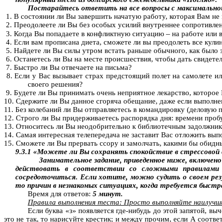
Постарайтесь ответить на все вопросы с максимально
1. В состоянии ли Вы завершить начатую работу, которая Вам не
2. Преодолеете ли Вы без особых усилий внутреннее сопротивлен
–
3. Когда Вы попадаете в конфликтную ситуацию
на работе или 
4. Если вам прописана диета, сможете ли вы преодолеть все кул
5. Найдете ли Вы силы утром встать раньше
обычного
, как было
6. Останетесь ли Вы на месте происшествия, чтобы дать свидете
7. Быстро ли Вы отвечаете на письма?
8. Если у Вас вызывает страх предстоящий полет на самолете и
своего решения?
9. Будете ли Вы принимать очень неприятное лекарство, которое
10. Сдержите ли Вы данное сгоряча обещание, даже если выполнен
11. Без колебаний ли Вы отправляетесь в командировку (деловую 
12. Строго ли Вы придерживаетесь распорядка дня: времени проб
13. Относитесь ли Вы неодобрительно к библиотечным задолжни
14. Самая интересная телепередача не заставит Вас отложить вып
15. Сможете ли Вы прервать ссору и замолчать, какими бы обидн
9.3.1 «Можете ли Вы сохранять спокойствие в стрессовой
Занимательное задание, приведенное ниже, включено
действовать в соответствии со сложными правилами с
сосредоточиться. Если хотите, можно судить о своем рез
то причин в незнакомых ситуациях, когда требуется быстр
Время для ответов:
5 минут.
Правила выполнения теста: Просто выполняйте наилучш
Если буква «
з
» появляется где-нибудь до этой запятой, вы
это не так, то нарисуйте крестик; и между прочим, если А соответ