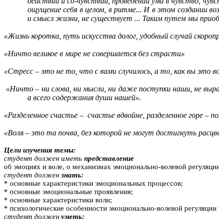
действии
и со-чувствии, проведении ума в чувство, чувс
ощущение себя в целом, в ритме... И в этом создании 
и смысл жизни, не существует ... Таким путем мы прио
«Жизнь коротка, путь искусства долог, удобный случай скор
«Ничто великое в мире не совершается без страсти»
«Стресс – это не то, что с вами случилось, а то, как вы это 
«Ничто – ни слова, ни мысли, ни даже поступки наши, не выр
а всего содержания души нашей».
«Разделенное счастье –
счастье вдвойне, разделенное горе – по
«Воля – это та почва, без которой не могут достигнуть расц
Цели изучения темы:
студент должен иметь
представление
об эмоциях и воле, о механизмах эмоционально-волевой регуляции
студент должен
знать:
* основные характеристики эмоциональных процессов;
* основные эмоциональные проявления;
* основные характеристики воли;
* психологические особенности эмоционально-волевой регуляции 
студент должен
уметь: