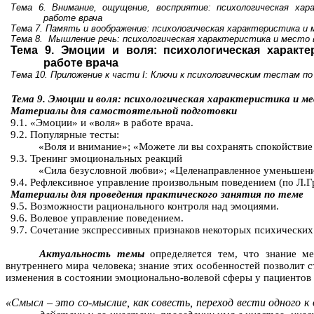
Тема 6. Внимание, ощущение, восприятие: психологическая ха
работе врача
Тема 7. Память и воображение: психологическая характеристика и 
Тема 8.
Мышление речь: психологическая характеристика и место 
Тема 9. Эмоции и воля: психологическая характе
работе врача
Тема 10. Приложение к части
I
: Ключи к психологическим тестам по
Тема 9. Эмоции и воля: психологическая характеристика и ме
Материалы для самостоятельной подготовки
9.1. «Эмоции» и «воля» в работе врача.
9.2. Популярные тесты:
«Воля и внимание»; «Можете ли вы сохранять спокойствие
9.3. Тренинг эмоциональных реакций
«Сила безусловной любви»; «Целенаправленное уменьшен
9.4. Рефлексивное управление произвольным поведением (по Л.Г
Материалы для проведения практического занятия по теме
9.5. Возможности рационального контроля над эмоциями.
9.6. Волевое управление поведением.
9.7. Сочетание экспрессивных признаков некоторых психических
Актуальность темы
определяется тем, что знание ме
внутреннего мира человека; знание этих особенностей позволит 
изменения в состоянии эмоционально-волевой сферы у пациентов 
«Смысл – это со-мыслие, как совесть, переход вести одного к