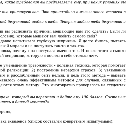
, какие требования вы предъявляете ему, при каких условиях вы
у она критикует вас. Что происходило в жизни этого человека в
оей безусловной любви к тебе. Теперь я люблю
тебя
безусловно и
ли вы распознать причины, мешающие вам это сделать? Были ли
(условия), которые мешают вам любить самого себя?
давно испытывала глубокую неприязнь. Я долго билась, пытаясь
кой морали и не поступать так-то и так-то».
поняла, почему она поступала именно так. И после этого я смогла
й неприязни, которую я носила в себе столько лет».
 уменьшение тревожности - полезная техника, которая помогает
ой релаксации; 2) построен
ие ие
рархии страхов; 3) увязывание
–
ым и расслабленным быть нельзя, и цель этого метода
вызвать
казалось очень эффективным методом для случаев, связанных с
аются этому методу. Это многократно проверялось на студентах
ахе, который вы пережили и дайте ему 100 баллов. Состояние
дитесь в данный момент?»
время,
овка экзаменов (список составлен конкретным испытуемым):