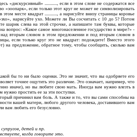
есь «дискурсивный» .........., если в этом слове не содержатся все
ово «зоопарк», если только этот круг не может не символизировать
 этом месте квадрат .........., а нарисуйте внизу страницы коровье
 «эхо», нарисуйте ухо. Можете ли Вы сосчитать с 10 до 5? Потом
те шарик слева на этой строчке, а напишите там буквы, которые
т на вопрос: «Какое самое многонаселенное государство в мире?» -
 над вторым словом в этом предложении и под вторым словом в
цы, если только круг это не квадрат: подождите! Вместо этого
т) на предложение, обратное тому, чтобы сообщить, сколько вам
акой бы то ни было оценки. Это не значит, что вы одобряете его
воляет точнее ощутить это различие. Это означает, например, что
нно иначе), но вы любите свою мать. Иногда вам нужно влезть в
м нужно простить ее за эти поступки.
оторый причинил вам боль. А также и то, что вы сами способны на
ности вашей матери, любого другого человека, доставившего вам
яли вам любить
его
безусловно.
 супругов, детей и пр.
вствуете, когда говорите это.