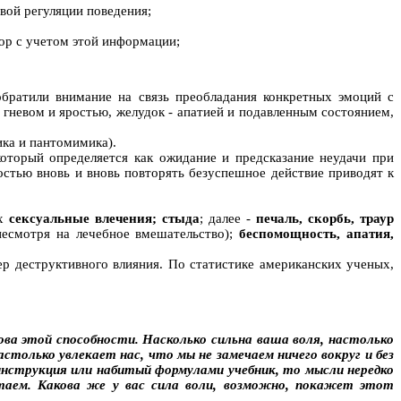
вой регуляции поведения;
ор с учетом этой информации;
обратили внимание на связь преобладания конкретных эмоций с
 гневом и яростью, желудок - апатией и подавленным состоянием,
ка и пантомимика).
который определяется как ожидание и предсказание неудачи при
стью вновь и вновь повторять безуспешное действие приводят к
их
сексуальные влечения; стыда
; далее -
печаль, скорбь, траур
несмотря на лечебное вмешательство);
беспомощность, апатия,
р деструктивного влияния. По статистике американских ученых,
ова этой способности. Насколько сильна ваша воля, настолько
только увлекает нас, что мы не замечаем ничего вокруг и без
инструкция или набитый формулами учебник, то мысли нередко
таем. Какова же у вас сила воли, возможно, покажет этот