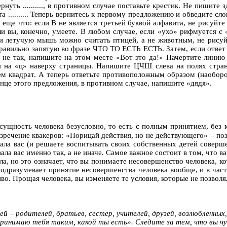
уть .........., в противном случае поставьте крестик.
H
е пишите зд
 .......... Теперь вернитесь к первому предложению и обведите сл
т еще что: если
В
не
является
третьей буквой алфавита, не рисуйте в
если вы, конечно, умеете. В любом случае, если «ухо» рифмуется с
ли летучую мышь можно считать птицей, а не животным, не рисуй
правильно запятую во фразе ЧТО ТО ЕСТЬ
ЕСТЬ
. Затем, если отве
о не так, напишите на этом месте «Вот это да!»
H
ачертите линию
я на «ц» наверху страницы.
H
апишите ЦЧШ слева на полях страни
ем квадрат.
А теперь ответьте противоположным образом (наоборо
в конце этого предложения, в противном случае, напишите «дядя».
ь сущность
человека
безусловно, то есть с полным принятием, без к
–
 изречение квакеров: «Порицай действия, но не действующего»
поз
ла вас (и решаете воспитывать своих собственных детей соверше
ла вас именно так, а не иначе. Самое важное состоит в том, что ва
ла, но это означает, что вы понимаете несовершенство человека, к
подразумевает принятие несовершенства человека вообще, и в част
о. Прощая человека, вы изменяете те условия, которые не позвол
–
дей
родителей, братьев, сестер, учителей, друзей, возлюбленных,
принимаю тебя таким, какой ты есть». Следите за тем, что вы чу