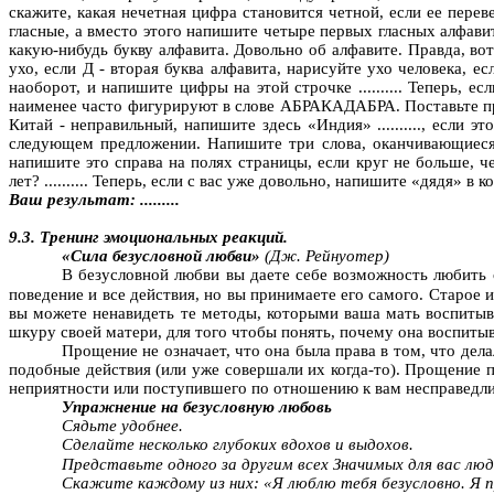
скажите, какая нечетная цифра становится четной, если ее переверн
гласные, а вместо этого напишите четыре первых гласных алфавита
какую-нибудь букву алфавита. Довольно об алфавите. Правда, во
ухо, если Д - вторая буква алфавита, нарисуйте ухо человека, 
наоборот, и напишите цифры на этой строчке
..........
Теперь, ес
наименее часто фигурируют в слове АБРАКАДАБРА. Поставьте 
Китай - неправильный, напишите здесь «Индия
» ..........,
если эт
следующем предложении.
H
апишите три слова, оканчивающиес
напишите это справа на полях страницы, если круг не больше, ч
лет? .......... Теперь, если с вас уже довольно, напишите «дядя» 
Ваш результат: .........
9.3. Тренинг эмоциональных реакций.
«Сила безусловной любви»
(Дж.
Рейнуотер
)
В безусловной любви вы даете себе возможность любит
поведение и все действия, но вы принимаете его самого. Старое
вы можете ненавидеть те методы, которыми ваша мать воспитыва
шкуру своей матери, для того чтобы понять, почему она воспитыва
Прощение не означает, что она была права в том, что дела
подобные действия (или уже совершали их когда-то). Прощение 
неприятности или поступившего по отношению к вам несправедлив
Упражнение на безусловную любовь
Сядьте удобнее.
Сделайте несколько глубоких вдохов и выдохов.
Представьте одного за другим всех Значимых для вас лю
Скажите каждому из них: «Я люблю
тебя
безусловно. Я 