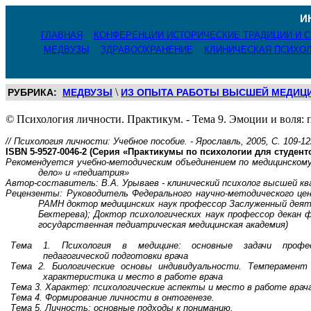
И
ГЛАВНАЯ
КОНФЕРЕНЦИИ ИСТОРИЧЕСКИЕ ТРАДИЦИИ И 
МЕДВУЗЫ
ЗДРАВООХРАНЕНИЕ
КЛИНИЧЕСКАЯ ПСИХО
\
РУБРИКА:
МЕДВУЗЫ
ИЗ ОПЫТА РАБОТЫ ВЫСШЕЙ МЕДИЦ
©
Психология личности. Практикум. - Тема 9. Эмоции и воля: п
// Психология личности: Учебное пособие. - Ярославль, 2005, С. 109-12
ISBN
5-9527-0046-2 (Серия «Практикумы по психологии для студент
Рекомендуется учебно-методическим объединением по медицинскому
дело» и «педиатрия»
Автор-составитель: В.А. Урываев - клинический психолог высшей к
Рецензенты: Руководитель Федерального научно-методического це
РАМН доктор медицинских наук
профессор
Заслуженный деят
Бехтерева); Доктор психологических наук профессор декан 
государственная педиатрическая медицинская академия)
Тема 1. Психология в медицине: основные задачи професс
педагогической подготовки врача
Тема 2. Биологические основы индивидуальности. Темперамент 
характеристика и место в работе врача
Тема 3. Характер: психологические аспекты и место в работе врач
Тема 4. Формирование личности в онтогенезе.
Тема 5. Личность: основные подходы к пониманию.