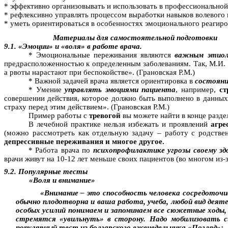
* эффективно организовывать и использовать в профессиональной
* рефлексивно управлять процессом выработки навыков волевого 
* уметь ориентироваться в особенностях эмоционального реагиро
Материалы для самостоятельной подготовки
9.1. «Эмоции» и «воля» в работе врача.
* Эмоциональные переживания являются
важным этиол
предрасположенностью к определенным заболеваниям. Так, М.И.
а рвоты нарастают при беспокойстве». (Грановская Р.М.)
* Важной задачей врача является ориентировка в
состояни
* Умение
управлять эмоциями пациента
, например,
ст
совершении действия, которое должно быть выполнено в данных
страху перед этим действием». (Грановская Р.М.)
Пример работы с
тревогой
вы можете найти в конце разде
В лечебной практике нельзя избежать и проявлений
агре
(можно рассмотреть как отдельную задачу – работу с родстве
депрессивные переживания и многое другое.
* Работа врача по
психопрофилактике угрозы своему зд
врачи живут на 10-12 лет меньше своих пациентов (во многом из-
9.2. Популярные тесты
«Воля и внимание»
«Внимание – это способность человека сосредоточив
обычно плодотворна и ваша работа, учеба, любой вид деят
особых усилий понимаем и запоминаем все сюжетные ходы,
стремятся «увильнуть» в сторону. Надо мобилизовать с
популярный тест из болгарского еженедельника «
Погляд
»: