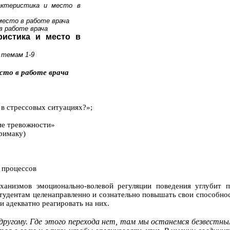
рактеристика и место в
место в работе врача
в работе врача
ристика и место в
 темам 1-9
сто в работе врача
 в стрессовых ситуациях?»;
ие тревожности»
римаку)
 процессов
ханизмов эмоционально-волевой регуляции поведения углубит 
студентам целенаправленно и сознательно повышать свои способнос
и адекватно реагировать на них.
 другому. Где этого перехода нет, там мы останемся безвестны