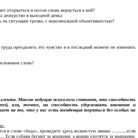
ют оторваться и потом снова вернуться к ней?
а дежурство в выходной день).
уть на ситуацию трезво, с максимальной объективностью?
 труда преодолеть это чувство и в последний момент не изменить
человеком слова?
теллекта. Многие ведущие психологи считают, что способность
ей, или, точнее, на способность удерживать внимание и
ает на то, что у вас есть тенденция теряться без особых на
е.
ся в слове «беда», проведите здесь волнистую линию .........., если
..... Если собаки бегают за кошками, а кошки охотятся за мышками,