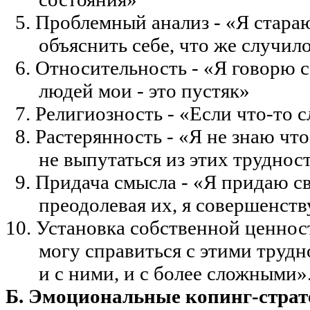
5. Проблемный анализ - «Я стараю
объяснить себе, что же случил
6. Относительность - «Я говорю 
людей
мои
- это пустяк»
7. Религиозность - «Если что-то 
8. Растерянность - «Я не
знаю
что
не выпутаться из этих труднос
9. Придача смысла - «Я придаю с
преодолевая их, я совершенст
10. Установка собственной ценнос
могу справиться с этими трудн
и с ними, и
с
более сложными»
Б. Эмоциональные
копинг-страт