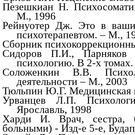
Пезешкиан
Н. Психосоматик
М., 1996
Рейнуотер
Дж. Это в ваших
психотерапевтом. – М., 1
Сборник
психокоррекционн
Сидоров П.И.,
Парняков
А
психологию. В 2-х томах.
Соложенкин
В.В. Психол
деятельности – М., 2003
Тюльпин
Ю.Г. Медицинская п
Урванцев Л.П. Психолог
Ярославль, 1998
Харди И. Врач, сестра, 
больными) -
Изд-е
5-е, Буда