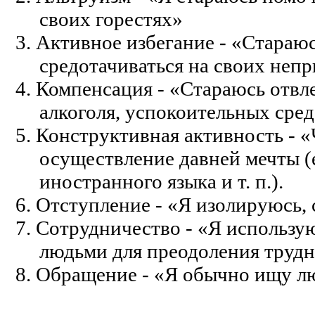
своих горестях»
3. Активное избегание - «Стараюс
средотачиваться на своих неп
4. Компенсация - «Стараюсь отвл
алкоголя, успокоительных средс
5. Конструктивная активность - 
осуществление давней мечты (
иностранного языка и т. п.).
6. Отступление - «Я изолируюсь, 
7. Сотрудничество - «Я использу
людьми для преодоления труд
8. Обращение - «Я обычно ищу лю