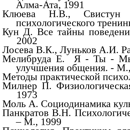
Алма-Ата, 1991
Клюева Н.В., Свистун
психологического тренинг
Кун Д. Все тайны поведени
2002
Лосева В.К.,
Луньков
А.И. Р
Мелибруда
Е.
Я - Ты - М
улучшения общения. - М.
Методы практической психол
Милнер
П. Физиологическа
1973
Моль А.
Социодинамика
куль
Панкратов В.Н. Психологиче
– М., 1999