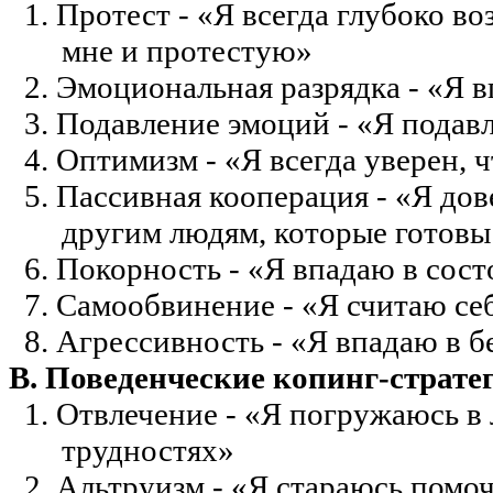
1. Протест - «Я всегда глубоко 
мне и протестую»
2. Эмоциональная разрядка - «Я в
3. Подавление эмоций - «Я подав
4. Оптимизм - «Я всегда уверен, 
5. Пассивная кооперация - «Я до
другим людям, которые готовы
6. Покорность - «Я впадаю в сос
7. Самообвинение - «Я
считаю
себ
8. Агрессивность - «Я впадаю в 
В. Поведенческие
копинг-страте
1. Отвлечение - «Я погружаюсь в 
трудностях»
2. Альтруизм - «Я стараюсь помоч