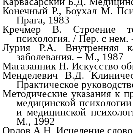
Карвасарский
Б.Д. Медицинс
Конечный
Р.,
Боухал
М. Пси
Прага, 1983
Кречмер
В. Строение те
психология. / Пер.
с
нем. 
Лурия
Р.А. Внутренняя 
заболевания. – М., 1987
Магазанник
Н. Искусство об
Менделевич В.Д. Клиничес
Практическое руководство
Методические указания к п
медицинской психологии 
и медицинской психолог
М., 1992
Орлов А.Н. Исцеление слово