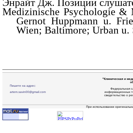
Энрайт
Дж. Позиции слушател
Medizinische
Psychologie
&
Gernot
Huppmann
u. Fri
Wien
;
Baltimore
; Urban u.
"Клиническая и мед
о
Пишите на адрес:
Федеральная сл
artem.savin00@gmail.com
информационных те
свидетельство о р
При использовании оригинальн