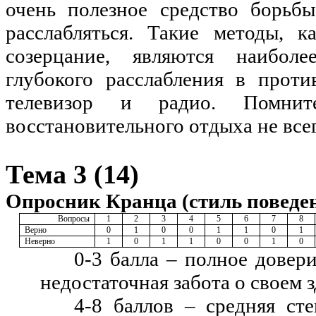
очень полезное средство борьбы
расслабляться. Такие методы, 
созерцание, являются наибол
глубокого расслабления в проти
телевизор и радио. Помни
восстановительного отдыха не вс
Тема 3 (14)
Опросник Кранца (стиль поведен
Вопросы
1
2
3
4
5
6
7
8
Верно
0
1
0
0
1
1
0
1
Неверно
1
0
1
1
0
0
1
0
0-3 балла – полное довер
недостаточная забота о своем 
4-8 баллов – средняя ст