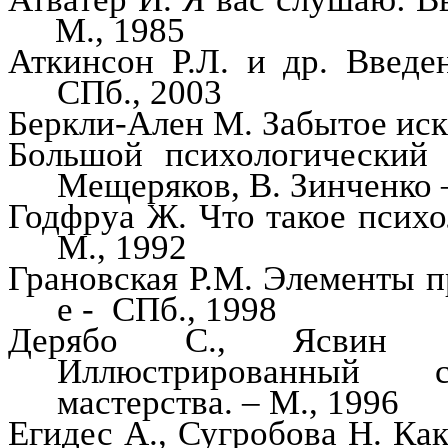
М., 1985
Аткинсон
Р.Л. и др. Введе
СПб., 2003
Беркли-Ален
М. Забытое иск
Большой психологический 
Мещеряков, В. Зинченко 
Годфруа
Ж.
Что такое психо
М., 1992
Грановская Р.М. Элементы 
е -
СПб., 1998
Дерябо
С.,
Ясвин
В.
Иллюстрированный са
мастерства. – М., 1996
Егидес
А.,
Сугробова
Н. Как