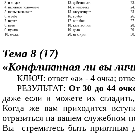
3. в людях
13. действовать
23
4. неловкое положение
14. в человеке
24
5. не высказывает
15. отсутствует
25
6. о себе
16. грубо
26
7. верят
17. ошибок
27
8. всем
18. казаться им
28
9. нужно
19. дело
29
10. может
20. не с нуля
30
Тема 8 (17)
«Конфликтная ли вы лич
КЛЮЧ: ответ «а» - 4 очка; ответ
РЕЗУЛЬТАТ:
От 30 до 44 очк
даже если и можете их сгладить
Когда же вам приходится вступа
отразиться на вашем служебном п
Вы
стремитесь быть приятным 