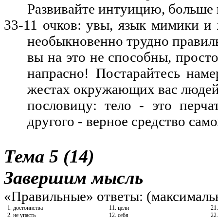
Развивайте интуицию, больше 
33-11 очков: увы, язык мимики и 
необыкновенно трудно правильн
вы на это не способны, просто
напрасно
! Постарайтесь нам
жестах окружающих вас людей
пословицу: тело - это перч
другого - верное средство сам
Тема 5 (14)
Завершим мысль
«Правильные» ответы: (максималь
1. достоинства
11. цели
21
2. не упасть
12. себя
22