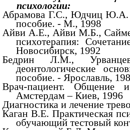
психологии:
Абрамова Г.С.,
Юдчиц
Ю.А. 
пособие. - М., 1998
Айви
А.Е.,
Айви
М.Б.,
Сайм
психотерапия: Сочетани
H
овосибирск
, 1992
Бедрин
Л.М., Урванц
деонтологические
основы
пособие. - Ярославль, 19
Врач-пациент. Общение 
Амстердам – Киев, 1996
Диагностика и лечение трево
Каган В.Е. Практическая пс
обучающий тестовый конт