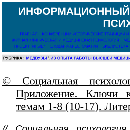
ИНФОРМАЦИОННЫЙ 
ПСИ
ГЛАВНАЯ
КОНФЕРЕНЦИИ ИСТОРИЧЕСКИЕ ТРАДИЦИИ И
ЖУРНАЛ КЛИНИЧЕСКАЯ И МЕДИЦИНСКАЯ ПСИХОЛОГИЯ
МЕ
ПРОЕКТ "ИНЫЕ"
СЛОВАРИ-ХРЕСТОМАТИИ
БИБЛИОТЕКА
\
РУБРИКА:
МЕДВУЗЫ
ИЗ ОПЫТА РАБОТЫ ВЫСШЕЙ МЕДИЦ
©
Социальная психоло
Приложение. Ключи к
темам 1-8 (10-17). Лите
// Социальная психология