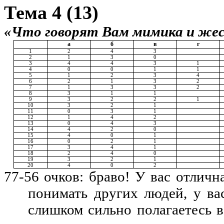
Тема 4 (13)
«Что говорят Вам мимика и же
а
б
в
г
1
2
4
3
2
1
3
0
3
4
4
3
1
4
0
0
1
1
5
1
2
3
4
6
2
1
3
2
7
1
3
3
2
8
3
1
1
9
3
2
2
1
10
3
2
1
11
0
3
1
12
1
4
2
13
0
4
3
14
4
2
0
15
4
0
1
16
0
2
1
17
3
4
1
18
2
4
0
19
3
2
1
20
4
0
2
77-56 очков: браво! У вас отлич
понимать других людей, у ва
слишком сильно полагаетесь в