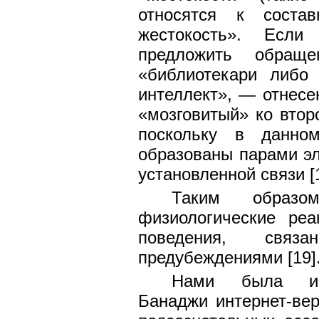
относятся к соста
жестокость». Есл
предложить обращ
«библиотекари либо
интеллект», — отнесе
«мозговитый» ко втор
поскольку в данно
образованы парами эл
установленной связи [1
Таким образо
физиологические ре
поведения, свя
предубеждениями [19]
Нами была исп
Банаджи интернет-вер