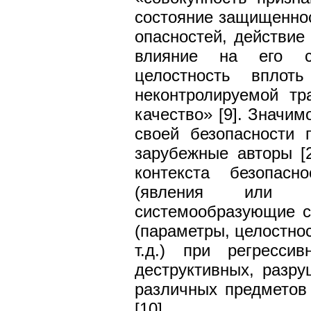
состояние защищенност
опасностей, действие
влияние на его с
целостность вплот
неконтролируемой тр
качество» [9]. Значим
своей безопасности 
зарубежные авторы [2
контекста безопасн
(явления или п
системообразующие с
(параметры, целостнос
т.д.) при регрессив
деструктивных, разр
различных предметов
[10].