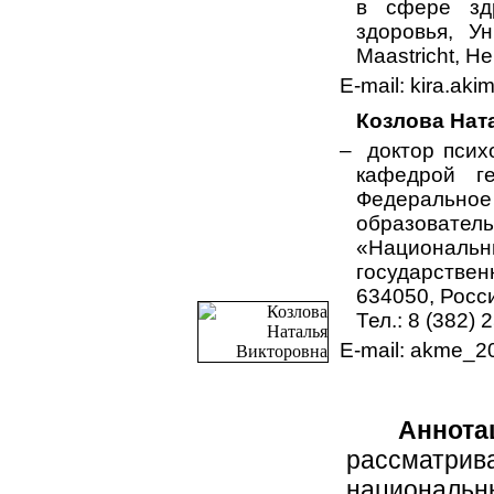
в сфере зд
здоровья, Ун
Maastricht, He
E-mail: kira.ak
Козлова Нат
– доктор псих
кафедрой ге
Федеральн
образовател
«Национал
государствен
634050, Росс
Тел.: 8 (382) 
E-mail: akme_2
Аннота
рассматри
национа