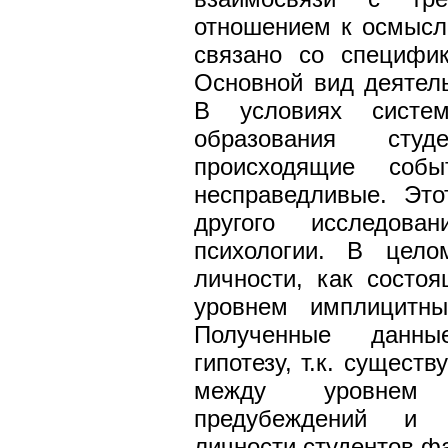
отношением к осмысл
связано со специфик
Основной вид деятел
В условиях систем
образования студ
происходящие соб
несправедливые. Это
другого исследова
психологии. В целом
личности, как состоя
уровнем имплицитны
Полученные данны
гипотезу, т.к. сущест
между уровнем 
предубеждений и п
личности студентов ф