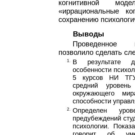
когнитивной моде
«иррациональные ко
сохранению психологи
Выводы
Проведенное п
позволило сделать с
1.
В результате де
особенности психол
5 курсов НИ ТГУ
средний уровень
окружающего мир
способности управл
2.
Определен уров
предубеждений сту
психологии. Показ
говорит об уме