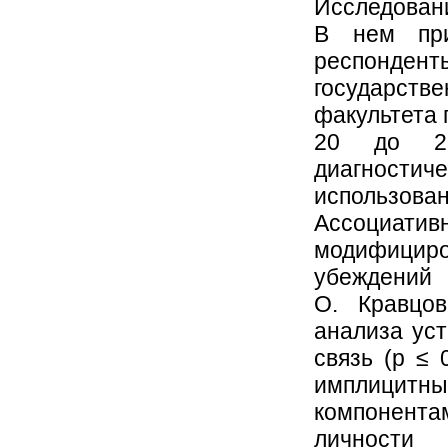
Исследован
В нем при
респонде
государств
факультета 
20 до 26
диагност
использова
Ассоциат
модифициро
убеждений
О. Кравцов
анализа ус
связь (р ≤
имплицит
компонента
личности 