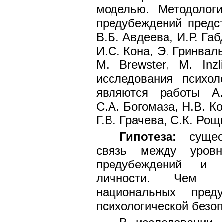
моделью. Методолог
предубеждений предст
В.Б. Авдеева, И.Р. Га
И.С. Кона, Э. Гринваль
М. Brewster, М. Inz
исследования психол
являются работы А.
С.А. Богомаза, Н.В. К
Г.В. Грачева, С.К. Рощ
Гипотеза:
сущест
связь между уровн
предубеждений и п
личности. Чем 
национальных пред
психологической безоп