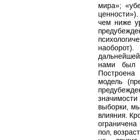
мира»; «уб
ценности»).
чем ниже у
предубе
психологич
наоборот)
дальнейшей
нами был 
Построена 
модель (пр
предубежде
значимости
выборки, м
влияния. Кр
ограничена 
пол, возрас