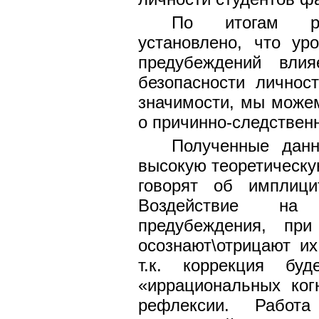
По итогам ре
установлено, что ур
предубеждений влия
безопасности личнос
значимости, мы можем
о причинно-следственн
Полученные данн
высокую теоретическую
говорят об имплици
Воздействие на 
предубеждения, пр
осознают\отрицают и
т.к. коррекция бу
«иррациональных ког
рефлексии. Работа