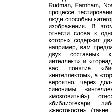
Rudman, Farnham, Nose
процессе тестирован
люди способны катего
изображения. В это
отнести слова к одн
которых содержит дв
например, вам предла
двух составных ка
интеллект» и «тореа
вас понятие «биб
«интеллектом», а «то
вероятно, через дол
синонимы «интелл
«мозговитый») отн
«библиотекари ли
«жестокости» (такие