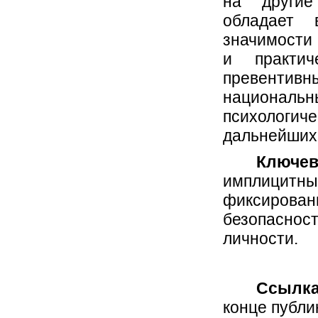
на другие
обладает 
значимости
и практич
превентив
национа
психологи
дальнейших
Ключе
имплицитн
фиксиро
безопаснос
личности.
Ссылка
конце публи