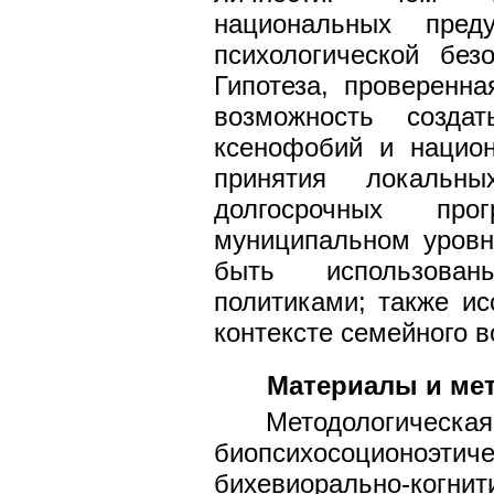
национальных пред
психологической без
Гипотеза, проверенна
возможность созда
ксенофобий и национ
принятия локальн
долгосрочных п
муниципальном уровн
быть использован
политиками; также и
контексте семейного в
Материалы и ме
Методологиче
биопсихосоционоэ
бихевиорально-когни