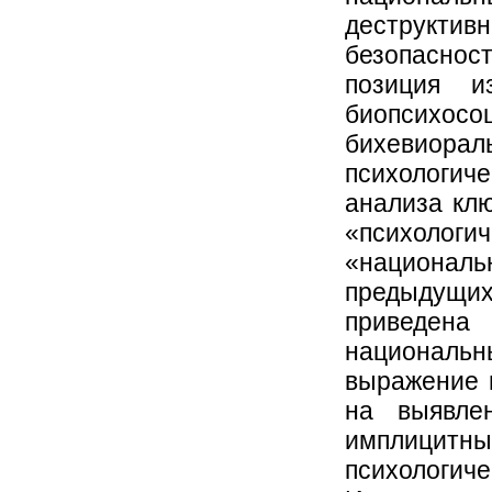
деструкти
безопасно
позиция и
биопсихосо
бихевиор
психологич
анализа кл
«психологи
«национал
предыдущи
приведе
национальн
выражение 
на выявле
имплицитны
психологи