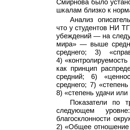
Смирнова было устано
шкалам близко к норма
Анализ описатель
что у студентов НИ Т
убеждений — на следу
мира» — выше средн
среднего; 3) «спр
4) «контролируемость
как принцип распред
средний; 6) «ценн
среднего; 7) «степен
8) «степень удачи или
Показатели по 
следующем уровн
благосклонности окр
2) «Общее отношение