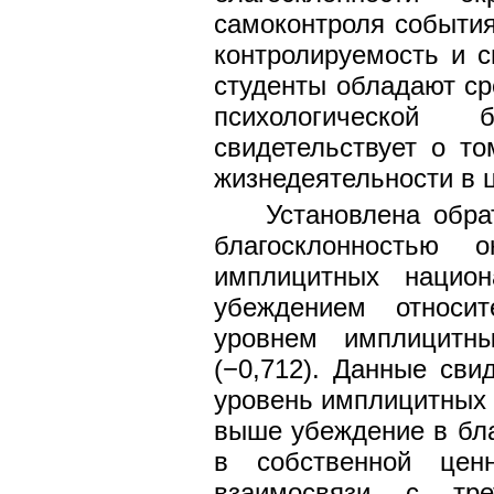
самоконтроля события
контролируемость и 
студенты обладают с
психологической 
свидетельствует о т
жизнедеятельности в 
Установлена обра
благосклонностью
имплицитных национ
убеждением относи
уровнем имплицитн
(−0,712). Данные сви
уровень имплицитных
выше убеждение в бл
в собственной ценн
взаимосвязи с тр