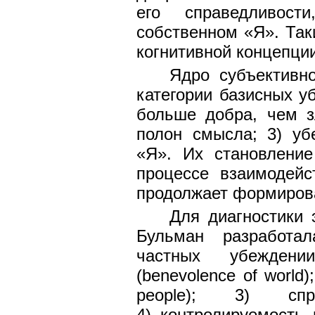
его справедливос
собственном «Я». Так
когнитивной концепци
Ядро субъективно
категории базисных уб
больше добра, чем з
полон смысла; 3) уб
«Я». Их становление
процессе взаимодей
продолжает формирова
Для диагностики 
Бульман разработа
частных убеждени
(benevolence of world
people); 3) спра
4) контролируемость м