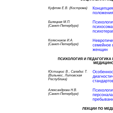
Куфтяк Е.В. (Кострома)
Концепция
положени
Билецкая М.П.
Психологи
(Санкт-Петербург)
психосома
психотера
Колесников И.А.
Невротиче
(Санкт-Петербург)
семейное 
женщин
ПСИХОЛОГИЯ И ПЕДАГОГИКА
МЕДИЦИНС
Юстицкис В., Саладис Т.
Особеннос
(Вильнюс, Литовская
диагности
Республика)
стандарто
Александрова Н.В.
Психологи
(Санкт-Петербург)
персонала
пребыван
ЛЕКЦИИ ПО МЕ