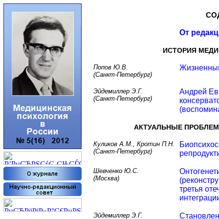
СО
От редак
ИСТОРИЯ МЕДИ
Попов Ю.В.
Жизненный
(Санкт-Петербург)
Эйдемиллер Э.Г.
Андрей Ев
(Санкт-Петербург)
консерват
(воспомин
АКТУАЛЬНЫЕ ПРОБЛЕМ
Куликов А.М., Кротин П.Н.
Биопсихос
(Санкт-Петербург)
репродукт
Шевченко Ю.С.
Онтогенет
(Москва)
(реконстр
третья от
интеграци
Эйдемиллер Э.Г.
Становлен
РџСЂРµРґС‹РґСѓС‰РёРµ