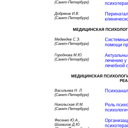
(Санкт-Петербург)
психотерап
РІС‹РїСѓСЃРєРё
Р¶СѓСЂРЅР°Р»Р°
Добряков И.В.
Перинатал
2012 в„– 4(15)
(Санкт-Петербург)
клиническ
2012 в„– 3(14)
МЕДИЦИНСКАЯ ПСИХОЛОГ
2012 в„– 2(13)
2012 в„– 1(12)
Медведев С.Э.
Системные
(Санкт-Петербург)
2011 в„– 6(11)
помощи п
2011 в„– 5(10)
Городнова М.Ю.
Актуальны
2011 в„– 4(9)
(Санкт-Петербург)
лечению у
лечебной 
2011 в„– 3(8)
2011 в„– 2(7)
МЕДИЦИНСКАЯ ПСИХОЛОГИ
2011 в„– 1(6)
РЕА
2010 в„– 4(5)
Васильева Н. Л.
Психоанал
2010 в„– 3(4)
(Санкт-Петербург)
2010 в„– 2(3)
Никольская И.М.
Роль псих
2010 в„– 1(2)
(Санкт-Петербург)
психологи
2009 в„– 1(1)
Фесенко Ю.А.,
Организац
Шигашов Д.Ю.
психотера