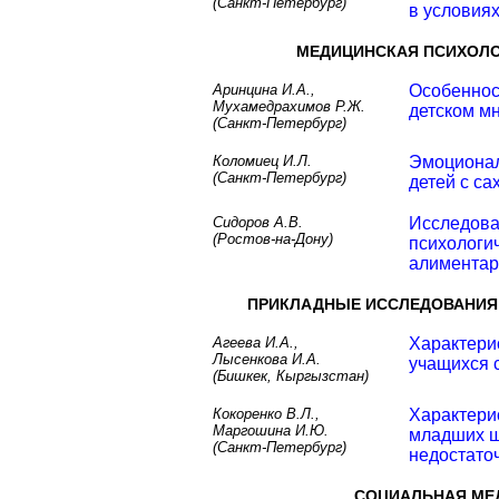
(Санкт-Петербург)
в условия
МЕДИЦИНСКАЯ ПСИХОЛО
Аринцина И.А.,
Особеннос
Мухамедрахимов Р.Ж.
детском м
(Санкт-Петербург)
Коломиец И.Л.
Эмоционал
(Санкт-Петербург)
детей с с
Сидоров А.В.
Исследова
(Ростов-на-Дону)
психологи
алимента
ПРИКЛАДНЫЕ ИССЛЕДОВАНИЯ
Агеева И.А.,
Характери
Лысенкова И.А.
учащихся 
(Бишкек, Кыргызстан)
Кокоренко В.Л.,
Характери
Маргошина И.Ю.
младших ш
(Санкт-Петербург)
недостато
СОЦИАЛЬНАЯ МЕ