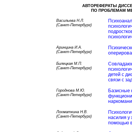
АВТОРЕФЕРАТЫ ДИСС
ПО ПРОБЛЕМАМ М
Васильева Н.Л.
Психоанал
(Санкт-Петербург)
психологи
подростко
психологич
Аринцина И.А.
Психическо
(Санкт-Петербург)
оперирова
Билецкая М.П.
Совладающ
(Санкт-Петербург)
психологи
детей с д
связи с з
Городнова М.Ю.
Базисные к
(Санкт-Петербург)
функциони
наркомани
Лохматкина Н.В.
Психологи
(Санкт-Петербург)
насилия у
помощью в