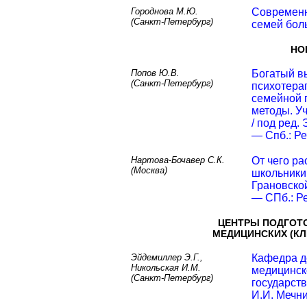
Городнова М.Ю.
Современн
(Санкт-Петербург)
семей бол
НО
Попов Ю.В.
Богатый в
(Санкт-Петербург)
психотерап
семейной 
методы. У
/ под ред.
— Спб.: Ре
Нартова-Бочавер С.К.
От чего р
(Москва)
школьники 
Грановской
— СПб.: Ре
ЦЕНТРЫ ПОДГОТ
МЕДИЦИНСКИХ (К
Эйдемиллер Э.Г.,
Кафедра д
Никольская И.М.
медицинск
(Санкт-Петербург)
государст
И.И. Мечн